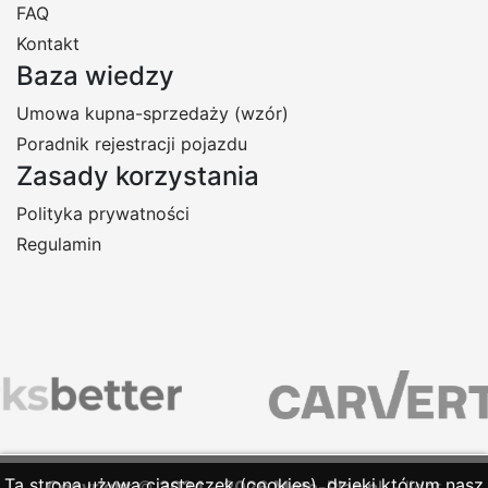
FAQ
Kontakt
Baza wiedzy
Umowa kupna-sprzedaży (wzór)
Poradnik rejestracji pojazdu
Zasady korzystania
Polityka prywatności
Regulamin
Ta strona używa ciasteczek (cookies), dzięki którym nasz
Copyright
©
2024
-
2026
Moto-Plac.pl
- lider