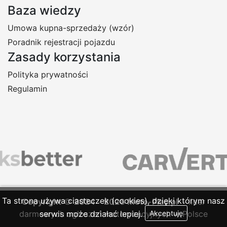
Baza wiedzy
Umowa kupna-sprzedaży (wzór)
Poradnik rejestracji pojazdu
Zasady korzystania
Polityka prywatności
Regulamin
Ta strona używa ciasteczek (cookies), dzięki którym nasz
Copyright
©
2024
-
2026
Moto-Plac.pl
- lider
darmowych ogłoszeń motoryzacyjnych w Polsce
serwis może działać lepiej.
Akceptuję