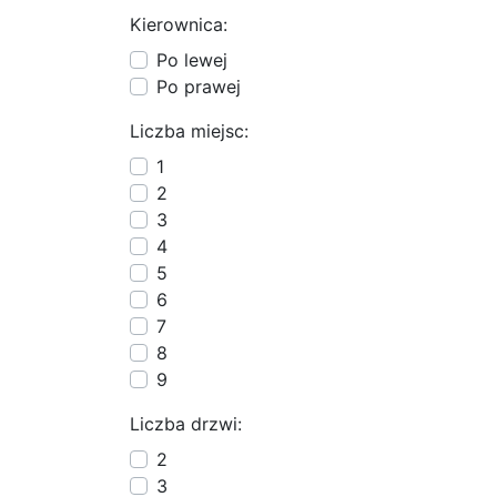
Kierownica:
Po lewej
Po prawej
Liczba miejsc:
1
2
3
4
5
6
7
8
9
Liczba drzwi:
2
3