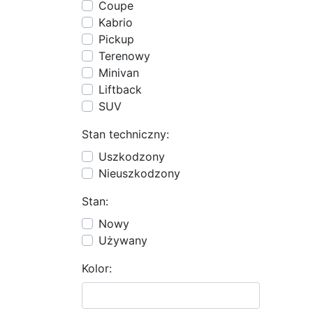
Coupe
Kabrio
Pickup
Terenowy
Minivan
Liftback
SUV
Stan techniczny:
Uszkodzony
Nieuszkodzony
Stan:
Nowy
Używany
Kolor: