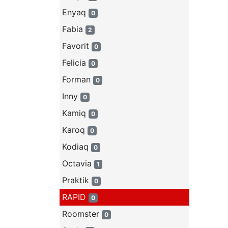
Enyaq
0
Fabia
2
Favorit
0
Felicia
0
Forman
0
Inny
0
Kamiq
0
Karoq
0
Kodiaq
0
Octavia
1
Praktik
0
RAPID
0
Roomster
0