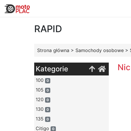
RAPID
Strona główna
>
Samochody osobowe
>
Nic
Kategorie
100
0
105
0
120
0
130
0
135
0
Citigo
0