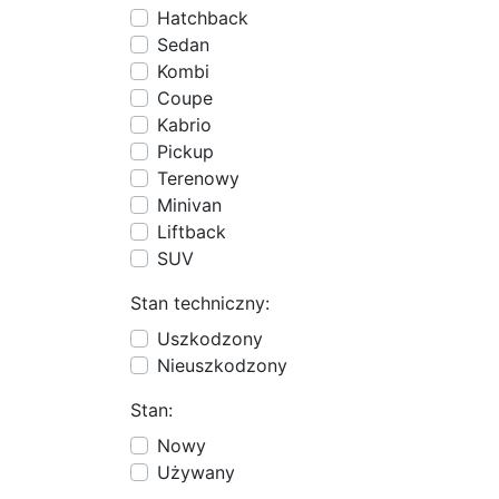
Hatchback
Sedan
Kombi
Coupe
Kabrio
Pickup
Terenowy
Minivan
Liftback
SUV
Stan techniczny:
Uszkodzony
Nieuszkodzony
Stan:
Nowy
Używany