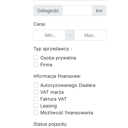
Odległość
km
Cena:
-
Typ sprzedawcy :
Osoba prywatna
Firma
Informacje finansowe:
Autoryzowanego Dealera
VAT marża
Faktura VAT
Leasing
Możliwość finansowania
Status pojazdu: