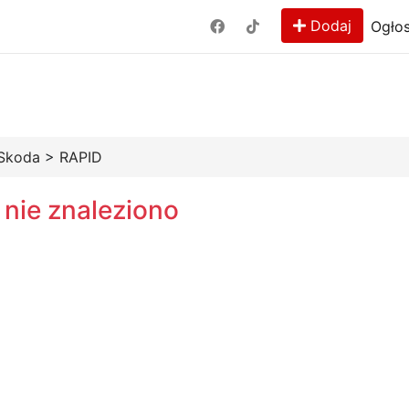
Dodaj
Ogłos
Skoda
>
RAPID
 nie znaleziono