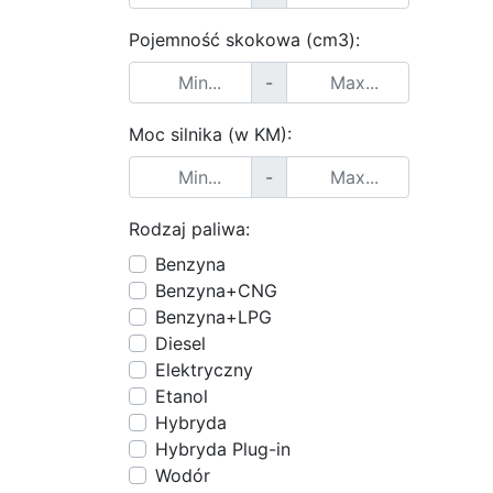
Pojemność skokowa (cm3):
-
Moc silnika (w KM):
-
Rodzaj paliwa:
Benzyna
Benzyna+CNG
Benzyna+LPG
Diesel
Elektryczny
Etanol
Hybryda
Hybryda Plug-in
Wodór