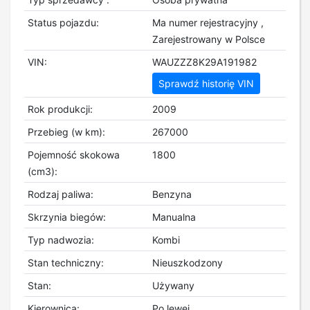
Status pojazdu:
Ma numer rejestracyjny ,
Zarejestrowany w Polsce
VIN:
WAUZZZ8K29A191982
Sprawdź historię VIN
Rok produkcji:
2009
Przebieg (w km):
267000
Pojemność skokowa
1800
(cm3):
Rodzaj paliwa:
Benzyna
Skrzynia biegów:
Manualna
Typ nadwozia:
Kombi
Stan techniczny:
Nieuszkodzony
Stan:
Używany
Kierownica:
Po lewej