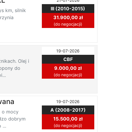
XL
21-07-2026
III (2010-2015)
s km, silnik
rzynia
31.900,00 zł
(do negocjacji)
19-07-2026
CBF
ikach. Olej i
 opony do
9.000,00 zł
...
(do negocjacji)
owana
19-07-2026
A (2008-2017)
bo o mocy
dzo dobrym
15.500,00 zł
...
(do negocjacji)