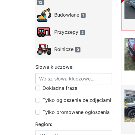
12
Budowlane
1
Przyczepy
2
Rolnicze
0
Słowa kluczowe:
Dokładna fraza
Tylko ogłoszenia ze zdjęciami
Tylko promowane ogłoszenia
Region: