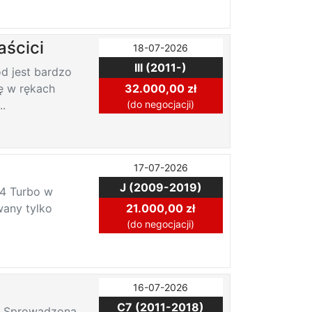
aścici
18-07-2026
III (2011-)
d jest bardzo
ę w rękach
32.000,00 zł
..
(do negocjacji)
17-07-2026
J (2009-2019)
.4 Turbo w
any tylko
21.000,00 zł
(do negocjacji)
16-07-2026
C7 (2011-2018)
m. Sprowadzona