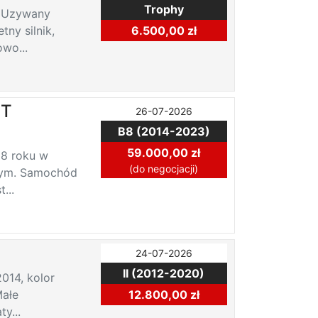
Trophy
. Uzywany
tny silnik,
6.500,00 zł
wo...
CT
26-07-2026
B8 (2014-2023)
59.000,00 zł
18 roku w
(do negocjacji)
nym. Samochód
...
24-07-2026
II (2012-2020)
014, kolor
Małe
12.800,00 zł
y...