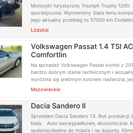
Motocykl turystyczny Triumph Trophy 1200
sporadycznie. Wymieniony 3lata temu komple
jego aktualny przebieg to 57000 km Dodatko
Łódzkie
Volkswagen Passat 1.4 TSI A
Comfortlin
Na sprzedaż Volkswagen Passat kombi z 20
bardzo dobrym stanie technicznym i wizual
wyróżnia się srebrnym kolorem nadwozia, jest
Mazowieckie
Dacia Sandero II
Sprzedam Dacia Sandero 1.5. Rok produkcji 2
biały. Auto bezwypadkowe, ekonomiczne. 
spalanie,idealne do miasta i na dojazdy. Klimat