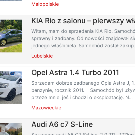
Małopolskie
KIA Rio z salonu – pierwszy wł
Witam, mam do sprzedania KIA Rio. Samochó
sprawny i zadbany. Od nowości znajdował si
jednego właściciela. Samochód został zakup.
Lubelskie
Opel Astra 1.4 Turbo 2011
Sprzedam dobrze zadbanego Opla Astre J, 1
benzynie, rocznik 2011. Samochód był używ
przeze mnie, jeśli chodzi o eksploatację. N...
Mazowieckie
Audi A6 c7 S-Line
Sprzedam audi A6 C7 S-Line .2.0 TDI, 177k