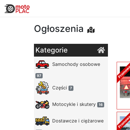
Ogłoszenia
Kategorie
Samochody osobowe
Promow
97
Części
7
Motocykle i skutery
16
Promow
Dostawcze i ciężarowe