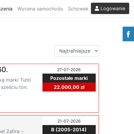
Logowanie
zenia
Wycena samochodu
Schowek
60.
27-07-2026
Pozostałe marki
ę marki Tuhti
sześciu ton.
22.000,00 zł
.
21-07-2026
B (2005-2014)
l Zafira –