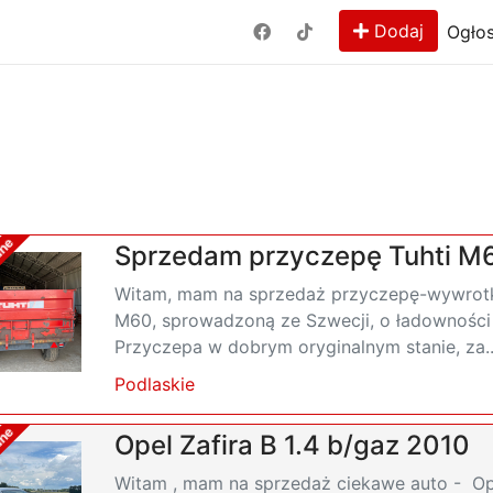
Dodaj
Ogłos
ane
Sprzedam przyczepę Tuhti M
Witam, mam na sprzedaż przyczepę-wywrotk
M60, sprowadzoną ze Szwecji, o ładowności 
Przyczepa w dobrym oryginalnym stanie, za..
Podlaskie
ane
Opel Zafira B 1.4 b/gaz 2010
Witam , mam na sprzedaż ciekawe auto - Ope