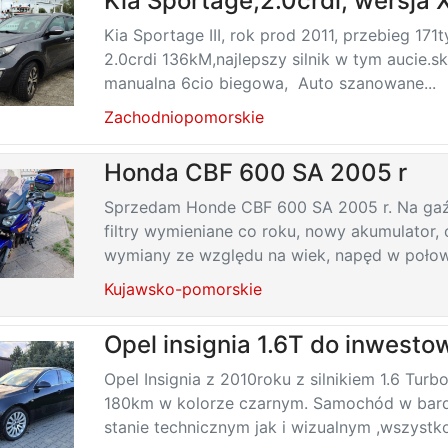
Kia Sportage,2.0crdi, wersja 
Kia Sportage III, rok prod 2011, przebieg 171ty
2.0crdi 136kM,najlepszy silnik w tym aucie.sk
manualna 6cio biegowa, Auto szanowane...
Zachodniopomorskie
Honda CBF 600 SA 2005 r
Sprzedam Honde CBF 600 SA 2005 r. Na gaźn
filtry wymieniane co roku, nowy akumulator,
wymiany ze względu na wiek, napęd w połowi
Kujawsko-pomorskie
Opel insignia 1.6T do inwest
Opel Insignia z 2010roku z silnikiem 1.6 Tur
180km w kolorze czarnym. Samochód w bar
stanie technicznym jak i wizualnym ,wszystko 