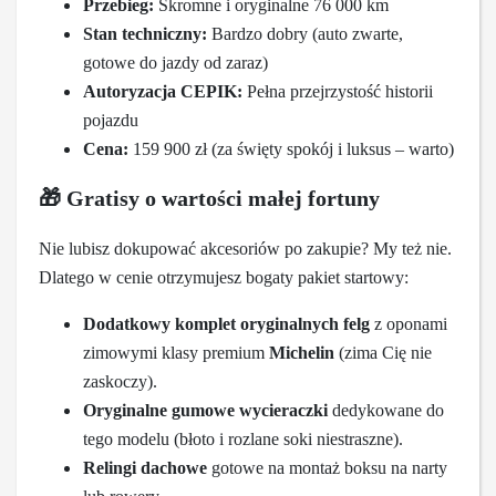
Przebieg:
Skromne i oryginalne 76 000 km
Stan techniczny:
Bardzo dobry (auto zwarte,
gotowe do jazdy od zaraz)
Autoryzacja CEPIK:
Pełna przejrzystość historii
pojazdu
Cena:
159 900 zł (za święty spokój i luksus – warto)
🎁
Gratisy o wartości małej fortuny
Nie lubisz dokupować akcesoriów po zakupie? My też nie.
Dlatego w cenie otrzymujesz bogaty pakiet startowy:
Dodatkowy komplet oryginalnych felg
z oponami
zimowymi klasy premium
Michelin
(zima Cię nie
zaskoczy).
Oryginalne gumowe wycieraczki
dedykowane do
tego modelu (błoto i rozlane soki niestraszne).
Relingi dachowe
gotowe na montaż boksu na narty