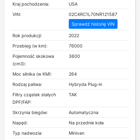
Kraj pochodzenia:
USA
VIN:
02C4RC1L70NR121587
Sprawdź historię VIN
Rok produkcji:
2022
Przebieg (w km):
76000
Pojemność skokowa
3600
(cm3):
Moc silnika (w KM):
264
Rodzaj paliwa:
Hybryda Plug-in
Filtry cząstek stałych
TAK
DPF/FAP:
Skrzynia biegów:
Automatyczna
Napęd:
Na przednie koła
Typ nadwozia:
Minivan