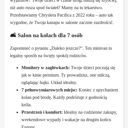
wyjazdów? Twoje dzieci w czasie drogi nudzą się szybciej,
niż auto rusza spod świateł? Mamy na to lekarstwo.
Przedstawiamy Chryslera Pacifica z 2022 roku – auto tak
wygodne, że Twoja kanapa w salonie zacznie zazdrościć.
🛋
️ Salon na kołach dla 7 osób
Zapomnieć o pytaniu „Daleko jeszcze?”. Ten minivan to
legalny sposób na święty spokój rodziców.
Monitory w zagłówkach:
Twoje dzieci poczują się
jak w kinie premium. Ty prowadzisz, one milczą,
oglądając bajki. Układ idealny.
7 pełnowymiarowych miejsc:
Koniec z upychaniem
kolan pod brodę. Każdy podróżuje z godnością
króla.
Przestrzeń i komfort:
Idealny na codzienne zakupy,
weekendowe wypady i wakacje na drugim końcu
Europy.