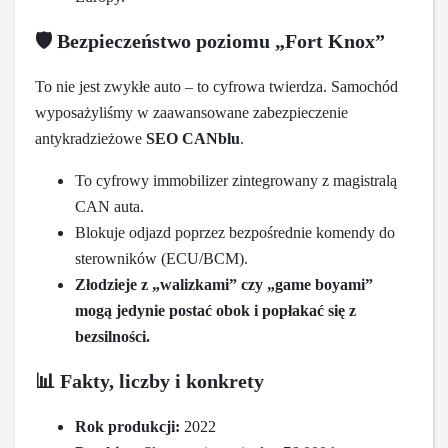
🛡
️ Bezpieczeństwo poziomu „Fort Knox”
To nie jest zwykłe auto – to cyfrowa twierdza. Samochód
wyposażyliśmy w zaawansowane zabezpieczenie
antykradzieżowe
SEO CANblu
.
To cyfrowy immobilizer zintegrowany z magistralą
CAN auta.
Blokuje odjazd poprzez bezpośrednie komendy do
sterowników (ECU/BCM).
Złodzieje z „walizkami” czy „game boyami”
mogą jedynie postać obok i popłakać się z
bezsilności.
📊
Fakty, liczby i konkrety
Rok produkcji:
2022