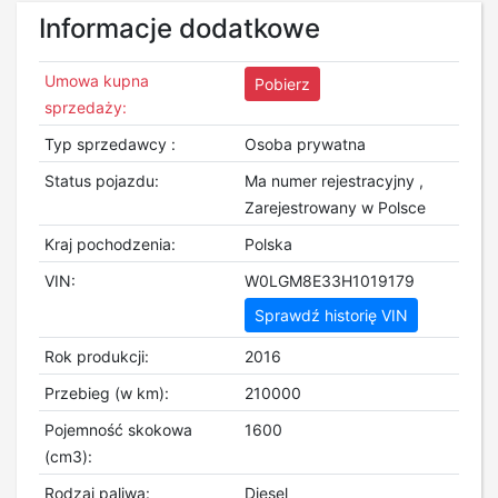
Informacje dodatkowe
Umowa kupna
Pobierz
sprzedaży:
Typ sprzedawcy :
Osoba prywatna
Status pojazdu:
Ma numer rejestracyjny ,
Zarejestrowany w Polsce
Kraj pochodzenia:
Polska
VIN:
W0LGM8E33H1019179
Sprawdź historię VIN
Rok produkcji:
2016
Przebieg (w km):
210000
Pojemność skokowa
1600
(cm3):
Rodzaj paliwa:
Diesel