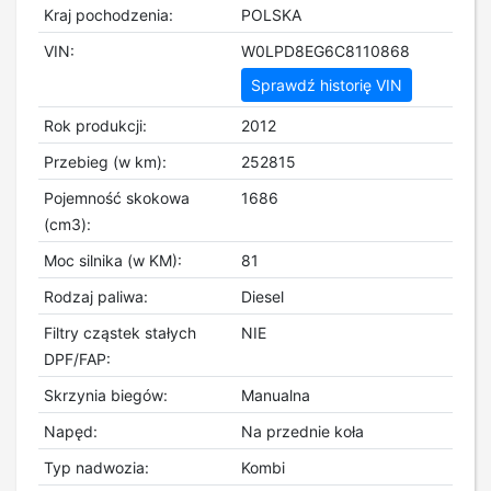
Kraj pochodzenia:
POLSKA
VIN:
W0LPD8EG6C8110868
Sprawdź historię VIN
Rok produkcji:
2012
Przebieg (w km):
252815
Pojemność skokowa
1686
(cm3):
Moc silnika (w KM):
81
Rodzaj paliwa:
Diesel
Filtry cząstek stałych
NIE
DPF/FAP:
Skrzynia biegów:
Manualna
Napęd:
Na przednie koła
Typ nadwozia:
Kombi