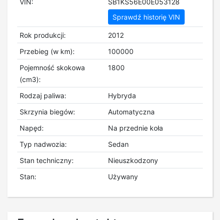
VIN:
SB1KS56E00E053128
Sprawdź historię VIN
Rok produkcji:
2012
Przebieg (w km):
100000
Pojemność skokowa
1800
(cm3):
Rodzaj paliwa:
Hybryda
Skrzynia biegów:
Automatyczna
Napęd:
Na przednie koła
Typ nadwozia:
Sedan
Stan techniczny:
Nieuszkodzony
Stan:
Używany