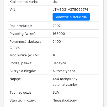
Kraj pochodzenia:
Usa
VIN:
JTMBD31V375092274
Sprawdź historię VIN
Rok produkcji:
2007
Przebieg (w km):
165000
Pojemność skokowa
2400
(cm3):
Moc silnika (w KM):
165
Rodzaj paliwa:
Benzyna
Skrzynia biegów:
Automatyczna
Napęd:
4x4 (dołączany
automatycznie)
Typ nadwozia:
SUV
Stan techniczny:
Nieuszkodzony