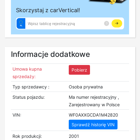
Informacje dodatkowe
Umowa kupna
Pobierz
sprzedaży:
Typ sprzedawcy :
Osoba prywatna
Status pojazdu:
Ma numer rejestracyjny ,
Zarejestrowany w Polsce
VIN:
WF0AXXGCDA1M42820
Sprawdź historię VIN
Rok produkcji:
2001